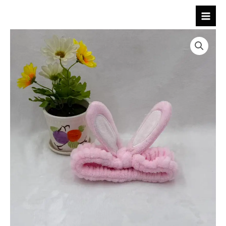
跳
至
内
容