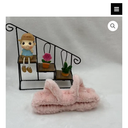
跳
至
内
容