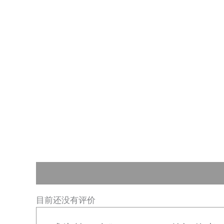
跳
至
内
容
用户评价 (0)
目前还没有评价