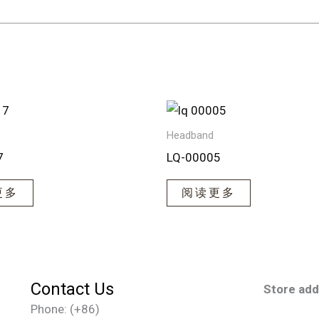
Headband
7
LQ-00005
更多
阅读更多
Contact Us
Store ad
Phone: (+86)