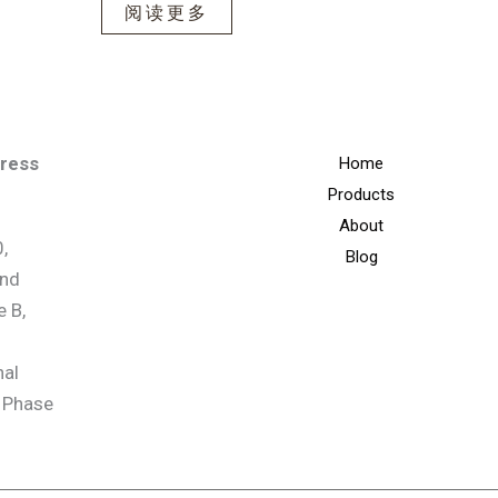
阅读更多
dress
Home
Products
About
,
Blog
2nd
e B,
nal
y Phase