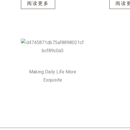
阅读更多
阅读
Making Daily Life More
Exquisite