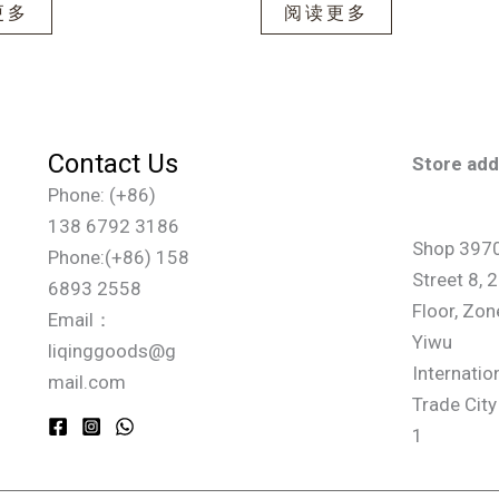
更多
阅读更多
Contact Us
Store ad
Phone: (+86)
138 6792 3186
Shop 3970
Phone:(+86) 158
Street 8, 
6893 2558
Floor, Zon
Email：
Yiwu
liqinggoods@g
Internatio
mail.com
Trade Cit
1