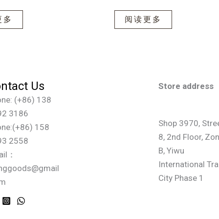
更多
阅读更多
ntact Us
Store address
ne: (+86) 138
92 3186
Shop 3970, Stre
ne:(+86) 158
8, 2nd Floor, Zo
93 2558
B, Yiwu
ail：
International Tr
inggoods@gmail
City Phase 1
om