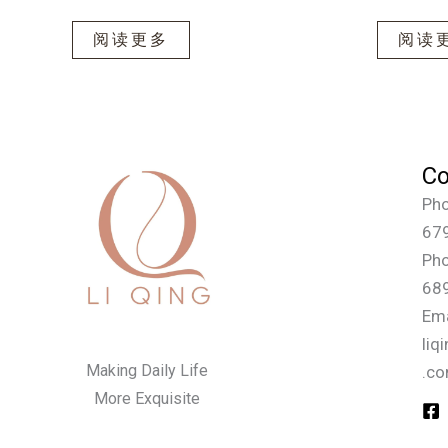
阅读更多
阅读
Co
Pho
67
Pho
68
Em
liq
Making Daily Life
.c
More Exquisite