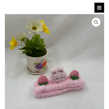
跳
至
内
容