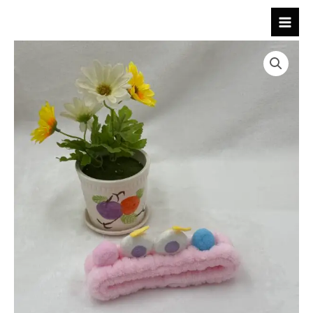
跳
至
内
容