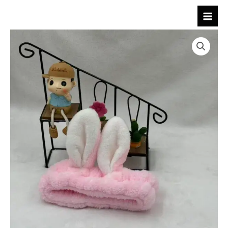
跳
至
内
容