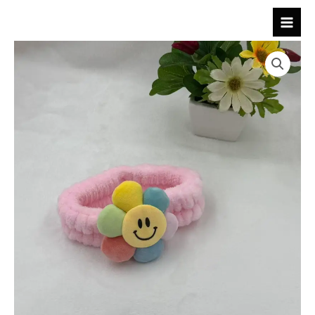
跳
至
内
容