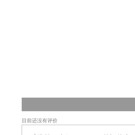
跳
至
内
容
用户评价 (0)
目前还没有评价