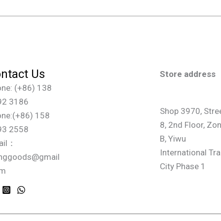
ntact Us
Store address
ne: (+86) 138
92 3186
Shop 3970, Stre
ne:(+86) 158
8, 2nd Floor, Zo
93 2558
B, Yiwu
ail：
International Tr
inggoods@gmail
City Phase 1
om