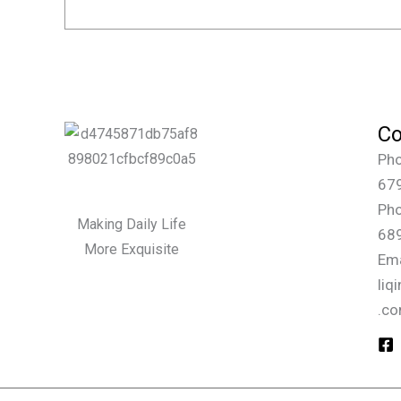
Co
Pho
67
Pho
Making Daily Life
68
More Exquisite
Em
liq
.c