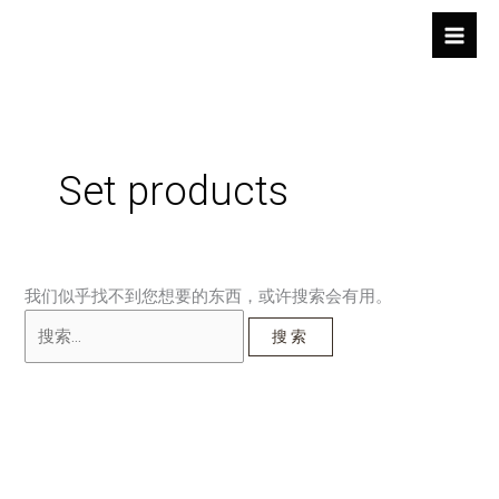
跳
搜
至
索：
内
容
Set products
我们似乎找不到您想要的东西，或许搜索会有用。